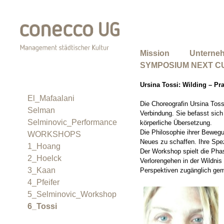
Mission
Unterne
SYMPOSIUM NEXT C
Ursina Tossi:
Wilding – Pra
El_Mafaalani
Die Choreografin Ursina Tossi
Selman
Verbindung. Sie befasst sich 
Selminovic_Performance
körperliche Übersetzung.
Die Philosophie ihrer Bewegu
WORKSHOPS
Neues zu schaffen. Ihre Spezi
1_Hoang
Der Workshop spielt die Pha
2_Hoelck
Verlorengehen in der Wildnis
3_Kaan
Perspektiven zugänglich ge
4_Pfeifer
5_Selminovic_Workshop
6_Tossi